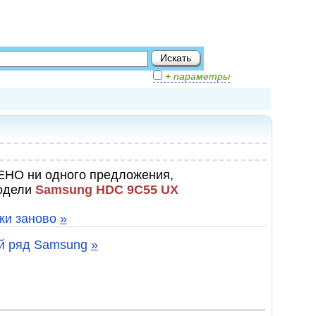
+ параметры
ЕНО ни одного предложения,
модели
Samsung HDC 9C55 UX
ки заново
»
ый ряд Samsung
»