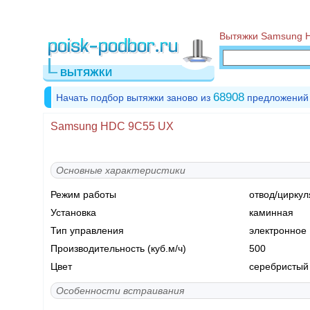
Вытяжки Samsung 
ВЫТЯЖКИ
68908
Начать подбор вытяжки заново из
предложений
Samsung HDC 9C55 UX
Основные характеристики
Режим работы
отвод/циркул
Установка
каминная
Тип управления
электронное
Производительность (куб.м/ч)
500
Цвет
серебристый
Особенности встраивания